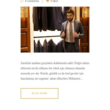
0 comments
0 likes
Zarafetin anahtarı gerçekten dolabınızda saklı! Doğru takım
elbisenin tercih edilmesi bir erkek için olmazsa olmazlar
arasında yer alır. Klasik, günlük ya da özel geceler için
hazırlanmış üst segment takım elbiselere Milimetric...
READ MORE