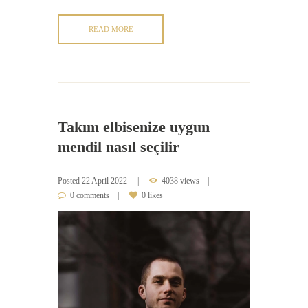
READ MORE
Takım elbisenize uygun
mendil nasıl seçilir
Posted
22 April 2022
4038 views
0 comments
0 likes