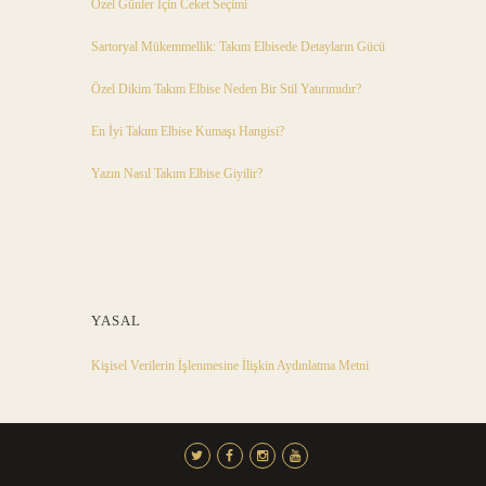
Özel Günler İçin Ceket Seçimi
Sartoryal Mükemmellik: Takım Elbisede Detayların Gücü
Özel Dikim Takım Elbise Neden Bir Stil Yatırımıdır?
En İyi Takım Elbise Kumaşı Hangisi?
Yazın Nasıl Takım Elbise Giyilir?
YASAL
Kişisel Verilerin İşlenmesine İlişkin Aydınlatma Metni