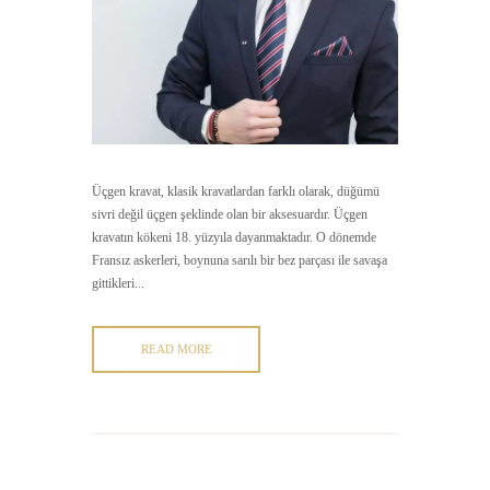
Üçgen kravat, klasik kravatlardan farklı olarak, düğümü
sivri değil üçgen şeklinde olan bir aksesuardır. Üçgen
kravatın kökeni 18. yüzyıla dayanmaktadır. O dönemde
Fransız askerleri, boynuna sarılı bir bez parçası ile savaşa
gittikleri...
READ MORE