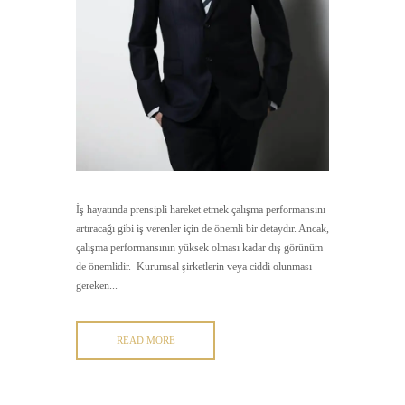
İş hayatında prensipli hareket etmek çalışma performansını
artıracağı gibi iş verenler için de önemli bir detaydır. Ancak,
çalışma performansının yüksek olması kadar dış görünüm
de önemlidir. Kurumsal şirketlerin veya ciddi olunması
gereken...
READ MORE