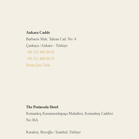
Ankara Cadde
Barbaros Mah. Tahran Cad. No: 4
Çankaya / Ankara – Türkiye
+90 312 466 08 02
+90 312 466 08 03
Harita İçin Tıkla
The Peninsula Hotel
Kemankeş Karamustafapaşa Mahallesi, Kemankeş Caddesi
No:36A
Karaköy, Beyoğlu / İstanbul, Türkiye