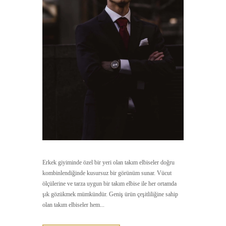
Erkek giyiminde özel bir yeri olan takım elbiseler doğru
kombinlendiğinde kusursuz bir görünüm sunar. Vücut
ölçülerine ve tarza uygun bir takım elbise ile her ortamda
şık gözükmek mümkündür. Geniş ürün çeşitliliğine sahip
olan takım elbiseler hem...