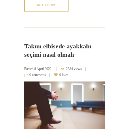
READ MORE
Takım elbisede ayakkabı
seçimi nasıl olmalı
Posted
8 April 2022
2884 views
0 comments
0 likes