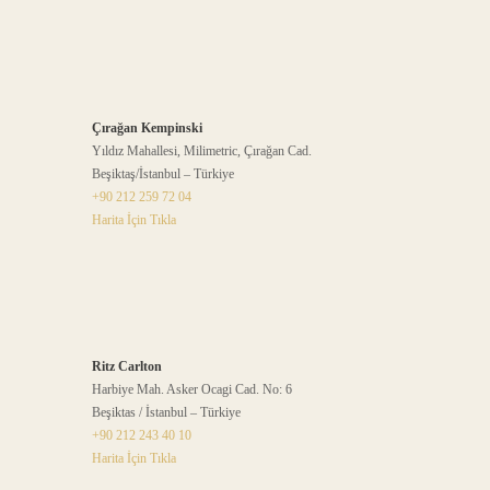
Çırağan Kempinski
Yıldız Mahallesi, Milimetric, Çırağan Cad.
Beşiktaş/İstanbul – Türkiye
+90 212 259 72 04
Harita İçin Tıkla
Ritz Carlton
Harbiye Mah. Asker Ocagi Cad. No: 6
Beşiktas / İstanbul – Türkiye
+90 212 243 40 10
Harita İçin Tıkla