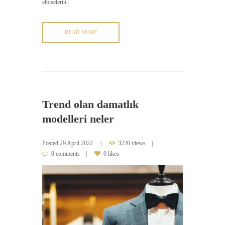
elbiselerin...
READ MORE
Trend olan damatlık
modelleri neler
Posted
29 April 2022
3220 views
0 comments
0 likes