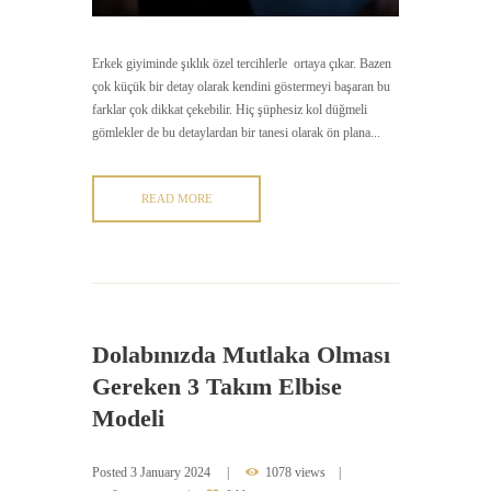
Erkek giyiminde şıklık özel tercihlerle ortaya çıkar. Bazen
çok küçük bir detay olarak kendini göstermeyi başaran bu
farklar çok dikkat çekebilir. Hiç şüphesiz kol düğmeli
gömlekler de bu detaylardan bir tanesi olarak ön plana...
READ MORE
Dolabınızda Mutlaka Olması
Gereken 3 Takım Elbise
Modeli
Posted
3 January 2024
1078 views