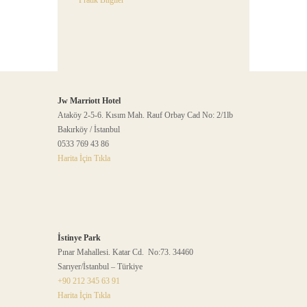
Pratik Bilgiler
Jw Marriott Hotel
Ataköy 2-5-6. Kısım Mah. Rauf Orbay Cad No: 2/1lb
Bakırköy / İstanbul
0533 769 43 86
Harita İçin Tıkla
İstinye Park
Pınar Mahallesi. Katar Cd. No:73. 34460
Sarıyer/İstanbul – Türkiye
+90 212 345 63 91
Harita İçin Tıkla