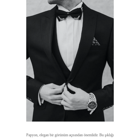
Papyon, elegan bir görünüm açısından önemlidir. Bu şıklığı