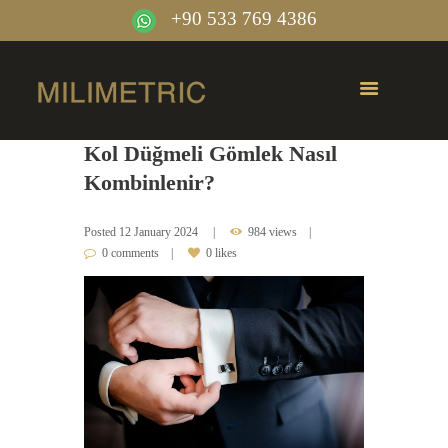
+90 533 769 4386
Kol Düğmeli Gömlek Nasıl
Kombinlenir?
Posted
12 January 2024
984 views
0 comments
0 likes