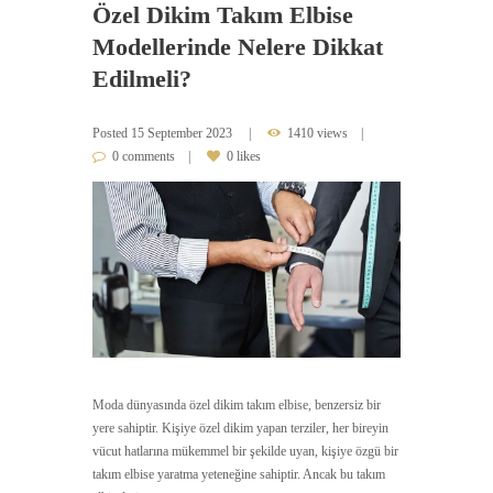
Özel Dikim Takım Elbise
Modellerinde Nelere Dikkat
Edilmeli?
Posted
15 September 2023
1410 views
0 comments
0 likes
Moda dünyasında özel dikim takım elbise, benzersiz bir
yere sahiptir. Kişiye özel dikim yapan terziler, her bireyin
vücut hatlarına mükemmel bir şekilde uyan, kişiye özgü bir
takım elbise yaratma yeteneğine sahiptir. Ancak bu takım