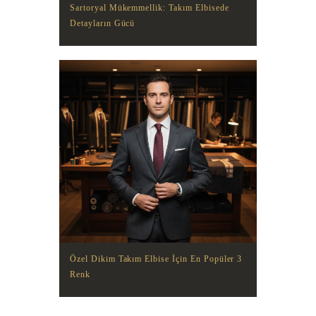
Sartoryal Mükemmellik: Takım Elbisede
Detayların Gücü
Özel Dikim Takım Elbise İçin En Popüler 3
Renk