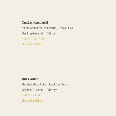
Çırağan Kempinski
Yıldız Mahallesi, Milimetric, Çırağan Cad.
Beşiktaş/İstanbul – Türkiye
+90 212 259 72 04
Harita İçin Tıkla
Ritz Carlton
Harbiye Mah. Asker Ocagi Cad. No: 6
Beşiktas / İstanbul – Türkiye
+90 212 243 40 10
Harita İçin Tıkla