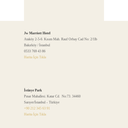
Jw Marriott Hotel
Ataköy 2-5-6. Kısım Mah. Rauf Orbay Cad No: 2/1lb
Bakırköy / İstanbul
0533 769 43 86
Harita İçin Tıkla
İstinye Park
Pınar Mahallesi. Katar Cd. No:73. 34460
Sarıyer/İstanbul – Türkiye
+90 212 345 63 91
Harita İçin Tıkla