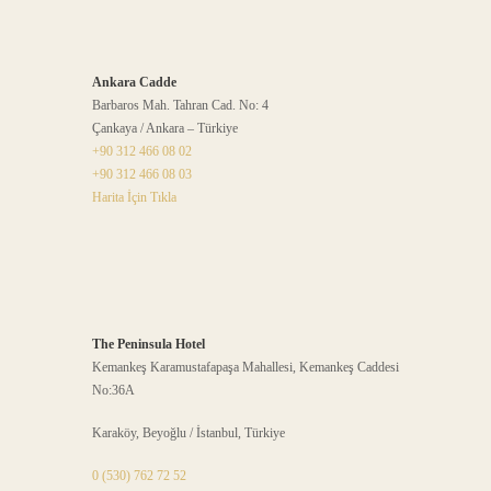
Ankara Cadde
Barbaros Mah. Tahran Cad. No: 4
Çankaya / Ankara – Türkiye
+90 312 466 08 02
+90 312 466 08 03
Harita İçin Tıkla
The Peninsula Hotel
Kemankeş Karamustafapaşa Mahallesi, Kemankeş Caddesi
No:36A
Karaköy, Beyoğlu / İstanbul, Türkiye
0 (530) 762 72 52