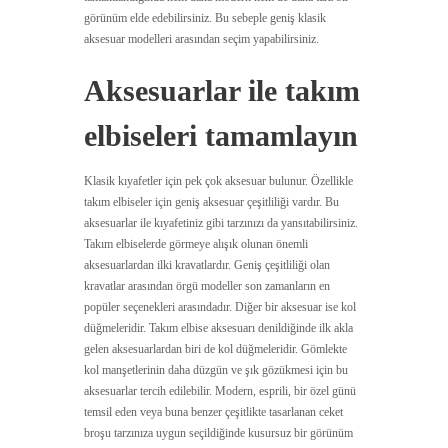
görünüm elde edebilirsiniz. Bu sebeple geniş klasik
aksesuar modelleri arasından seçim yapabilirsiniz.
Aksesuarlar ile takım
elbiseleri tamamlayın
Klasik kıyafetler için pek çok aksesuar bulunur. Özellikle
takım elbiseler için geniş aksesuar çeşitliliği vardır. Bu
aksesuarlar ile kıyafetiniz gibi tarzınızı da yansıtabilirsiniz.
Takım elbiselerde görmeye alışık olunan önemli
aksesuarlardan ilki kravatlardır. Geniş çeşitliliği olan
kravatlar arasından örgü modeller son zamanların en
popüler seçenekleri arasındadır. Diğer bir aksesuar ise kol
düğmeleridir. Takım elbise aksesuarı denildiğinde ilk akla
gelen aksesuarlardan biri de kol düğmeleridir. Gömlekte
kol manşetlerinin daha düzgün ve şık gözükmesi için bu
aksesuarlar tercih edilebilir. Modern, esprili, bir özel günü
temsil eden veya buna benzer çeşitlikte tasarlanan ceket
broşu tarzınıza uygun seçildiğinde kusursuz bir görünüm