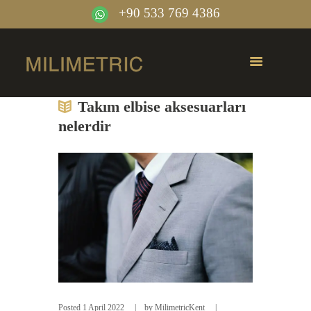
+90 533 769 4386
Takım elbise aksesuarları
nelerdir
Posted
1 April 2022
by
MilimetricKent