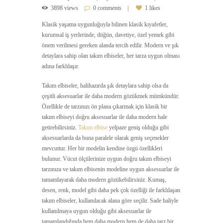
3898 views
0 comments
1 likes
Klasik yaşama uygunluğuyla bilinen klasik kıyafetler,
kurumsal iş yerlerinde, düğün, davetiye, özel yemek gibi
önem verilmesi gereken alanda tercih edilir. Modern ve şık
detaylara sahip olan takım elbiseler, her tarza uygun olması
adına farklılaşır.
Takım elbiseler, halihazırda şık detaylara sahip olsa da
çeşitli aksesuarlar ile daha modern gözükmek mümkündür.
Özellikle de tarzınızı ön plana çıkarmak için klasik bir
takım elbiseyi doğru aksesuarlar ile daha modern hale
getirebilirsiniz.
Takım elbise
yelpaze geniş olduğu gibi
aksesuarlarda da buna paralele olarak geniş seçenekler
mevcuttur. Her bir modelin kendine özgü özellikleri
bulunur. Vücut ölçülerinize uygun doğru takım elbiseyi
tarzınıza ve takım elbisenin modeline uygun aksesuarlar ile
tamamlayarak daha modern gözükebilirsiniz. Kumaş,
desen, renk, model gibi daha pek çok özelliği ile farklılaşan
takım elbiseler, kullanılacak alana göre seçilir. Sade haliyle
kullanılmaya uygun olduğu gibi aksesuarlar ile
tamamlandığında hem daha modern hem de daha tarz bir