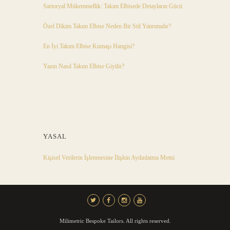
Sartoryal Mükemmellik: Takım Elbisede Detayların Gücü
Özel Dikim Takım Elbise Neden Bir Stil Yatırımıdır?
En İyi Takım Elbise Kumaşı Hangisi?
Yazın Nasıl Takım Elbise Giyilir?
YASAL
Kişisel Verilerin İşlenmesine İlişkin Aydınlatma Metni
Milimetric Bespoke Tailors. All rights reserved.