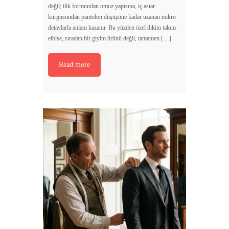
değil; ilik formundan omuz yapısına, iç astar
kurgusundan pantolon düşüşüne kadar uzanan mikro
detaylarla anlam kazanır. Bu yüzden özel dikim takım
elbise, sıradan bir giyim ürünü değil, tamamen […]
Read more