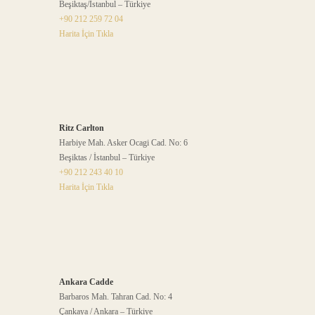
Beşiktaş/İstanbul – Türkiye
+90 212 259 72 04
Harita İçin Tıkla
Ritz Carlton
Harbiye Mah. Asker Ocagi Cad. No: 6
Beşiktas / İstanbul – Türkiye
+90 212 243 40 10
Harita İçin Tıkla
Ankara Cadde
Barbaros Mah. Tahran Cad. No: 4
Çankaya / Ankara – Türkiye