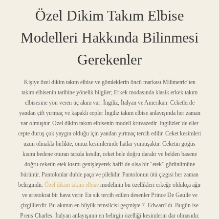
Özel Dikim Takım Elbise
Modelleri Hakkında Bilinmesi
Gerekenler
Kişiye özel dikim takım elbise ve gömleklerin öncü markası Milimetric’ten
takım elbisenin tarihine yönelik bilgiler; Erkek modasında klasik erkek takım
elbisesine yön veren üç akım var: İngiliz, İtalyan ve Amerikan. Ceketlerde
yandan çift yırtmaç ve kapaklı cepler İngiliz takım elbise anlayışında her zaman
var olmuştur. Özel dikim takım elbisenin modeli kruvazedir. İngilizler’de eller
cepte duruş çok yaygın olduğu için yandan yırtmaç tercih edilir. Ceket kesimleri
uzun olmakla birlikte, omuz kesimlerinde hatlar yumuşaktır. Ceketin göğüs
kısmı bedene oturan tarzda kesilir, ceket bele doğru daralır ve belden basene
doğru ceketin etek kısmı genişleyerek hafif de olsa bir “etek” görünümüne
bürünür. Pantolonlar duble paça ve pilelidir. Pantolonun ütü çizgisi her zaman
belirgindir.
Özel dikim takım elbise
modelinin bu özellikleri erkeğe oldukça ağır
ve aristokrat bir hava verir. En sık tercih edilen desenler Prince De Gaulle ve
çizgililerdir. Bu akımın en büyük temsilcisi geçmişte 7. Edward’dı. Bugün ise
Prens Charles. İtalyan anlayışının en belirgin özelliği kesimlerin dar olmasıdır.