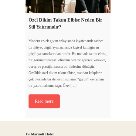
Özel Dikim Takım Elbise Neden Bir
Stil Yatırımıdır?
Modern erkek giyim anlayışında kıyafet artık sadece
bir ihtiyaç değil, aynı zamanda kişisel kimliğin en
güçlü yansımalarından biridir. Bu noktada takım elbise,
bir görünüm parçası olmanın ötesine geçerek karakter,
duruş ve prestijin sessiz bir ifadesine dönüşür.
Özellikle özel dikim takım elbise, standart kalıpların
çok ötesinde bir deneyim sunarak “giyim” kavramını
bir yatırım alanına taşır. Özel […]
Read more
Jw Marriott Hotel