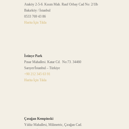
Ataköy 2-5-6. Kısım Mah. Rauf Orbay Cad No: 2/1lb
Bakırköy / İstanbul
0533 769 43 86
Harita İçin Tıkla
İstinye Park
Pınar Mahallesi. Katar Cd. No:73. 34460
Sarıyer/İstanbul – Türkiye
+90 212 345 63 91
Harita İçin Tıkla
Çırağan Kempinski
Yıldız Mahallesi, Milimetric, Çırağan Cad.