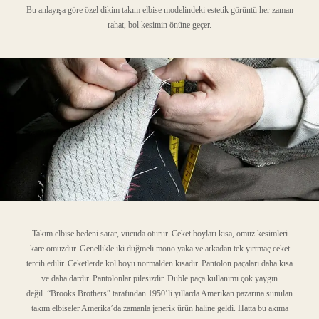
Bu anlayışa göre özel dikim takım elbise modelindeki estetik görüntü her zaman
rahat, bol kesimin önüne geçer.
Takım elbise bedeni sarar, vücuda oturur. Ceket boyları kısa, omuz kesimleri
kare omuzdur. Genellikle iki düğmeli mono yaka ve arkadan tek yırtmaç ceket
tercih edilir. Ceketlerde kol boyu normalden kısadır. Pantolon paçaları daha kısa
ve daha dardır. Pantolonlar pilesizdir. Duble paça kullanımı çok yaygın
değil. “Brooks Brothers” tarafından 1950’li yıllarda Amerikan pazarına sunulan
takım elbiseler Amerika’da zamanla jenerik ürün haline geldi. Hatta bu akıma