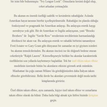
bir isim bile bulunmuştu: “Ivy League Look”. Omuzların kesimi doğal olup,
ceket arkadan yırtmaçlıdır.
Bu akımın en önemli özelliği sadelik ve kesimlerin rahatlığıdır. Aslında
Amerikan hayat tarzının birebir içselleştirilmesidir. Rahatlığın ön planda olduğu
fonksiyonel ve pragmatik bir Amerikan anlayışı. Bu anlayışta estetik kaygı
neredeyse yok gibi. Bir de Amerikan ve İngiliz anlayışının, yani “Brooks
Brothers” ile İngiliz “Savile Row” terzilerinin tercihlerinin harmanlandığı
dördüncü bir akım var. Bu anlayışta estetik ve rahatlık birbirini tamamlıyor.
Fred Astaire ve Gary Grant gibi dünyanın bir zamanlar en iyi giyinen isimleri
bu akımın temsilcilerinden. Bu akımın öncüsü ise iki düğmeli bedene oturan
ceketleriyle “Ralph Lauren”. Küreselleşmeyle birlikte bu akımlar karakteristik
özelliklerini son yıllarda kaybetmeye başladılar. Tek bir
özel dikim takım elbise
modelinin üzerinde bütün bu akımların etkisini görmek artık mümkün.
Manhattan’da çoğu zaman Milano’da gördüğünüzden daha İtalyan takım
elbiseler görebilirsiniz. Belki ilerde bu akımları çevremizde değil moda tarihi
kitaplarında görürüz.
Özel dikim takım elbise, aynı zamanda, kişiye özel takım elbise ve ısmarlama
takım elbise olarak da bilinir. Daha fazla bilgi almak için lütfen bizimle
iletişime
geçin.