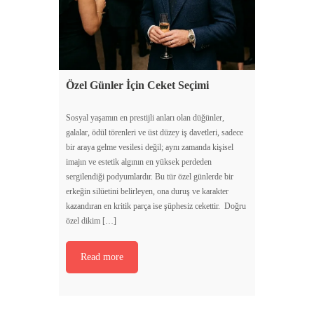
Özel Günler İçin Ceket Seçimi
Sosyal yaşamın en prestijli anları olan düğünler,
galalar, ödül törenleri ve üst düzey iş davetleri, sadece
bir araya gelme vesilesi değil; aynı zamanda kişisel
imajın ve estetik algının en yüksek perdeden
sergilendiği podyumlardır. Bu tür özel günlerde bir
erkeğin silüetini belirleyen, ona duruş ve karakter
kazandıran en kritik parça ise şüphesiz cekettir. Doğru
özel dikim […]
Read more