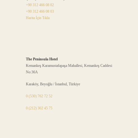
+90 312 466 08 02
+90 312 466 08 03
Harita İçin Tıkla
The Peninsula Hotel
Kemankeş Karamustafapaşa Mahallesi, Kemankeş Caddesi
No:36A
Karaköy, Beyoğlu / İstanbul, Türkiye
0 (530) 762 72 52
0 (212) 302 45 75