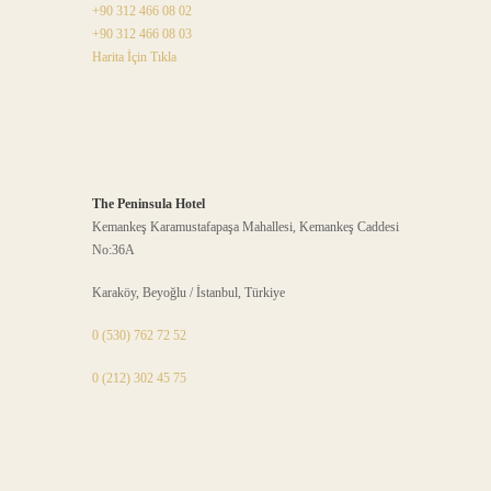
+90 312 466 08 02
+90 312 466 08 03
Harita İçin Tıkla
The Peninsula Hotel
Kemankeş Karamustafapaşa Mahallesi, Kemankeş Caddesi
No:36A
Karaköy, Beyoğlu / İstanbul, Türkiye
0 (530) 762 72 52
0 (212) 302 45 75