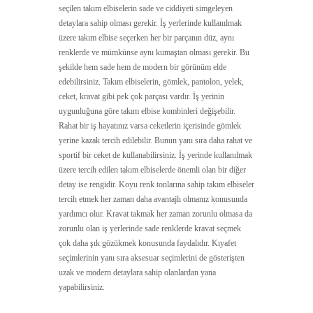
seçilen takım elbiselerin sade ve ciddiyeti simgeleyen
detaylara sahip olması gerekir. İş yerlerinde kullanılmak
üzere takım elbise seçerken her bir parçanın düz, aynı
renklerde ve mümkünse aynı kumaştan olması gerekir. Bu
şekilde hem sade hem de modern bir görünüm elde
edebilirsiniz. Takım elbiselerin, gömlek, pantolon, yelek,
ceket, kravat gibi pek çok parçası vardır. İş yerinin
uygunluğuna göre takım elbise kombinleri değişebilir.
Rahat bir iş hayatınız varsa ceketlerin içerisinde gömlek
yerine kazak tercih edilebilir. Bunun yanı sıra daha rahat ve
sportif bir ceket de kullanabilirsiniz. İş yerinde kullanılmak
üzere tercih edilen takım elbiselerde önemli olan bir diğer
detay ise rengidir. Koyu renk tonlarına sahip takım elbiseler
tercih etmek her zaman daha avantajlı olmanız konusunda
yardımcı olur. Kravat takmak her zaman zorunlu olmasa da
zorunlu olan iş yerlerinde sade renklerde kravat seçmek
çok daha şık gözükmek konusunda faydalıdır. Kıyafet
seçimlerinin yanı sıra aksesuar seçimlerini de gösterişten
uzak ve modern detaylara sahip olanlardan yana
yapabilirsiniz.