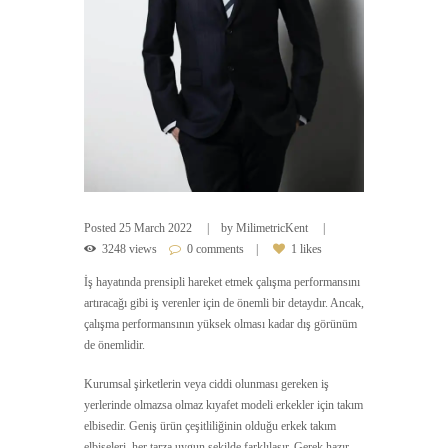
Posted
25 March 2022
by
MilimetricKent
3248 views
0 comments
1 likes
İş hayatında prensipli hareket etmek çalışma performansını
artıracağı gibi iş verenler için de önemli bir detaydır. Ancak,
çalışma performansının yüksek olması kadar dış görünüm
de önemlidir.
Kurumsal şirketlerin veya ciddi olunması gereken iş
yerlerinde olmazsa olmaz kıyafet modeli erkekler için takım
elbisedir. Geniş ürün çeşitliliğinin olduğu erkek takım
elbiseleri, her tarza uygun şekilde farklılaşır. Gerek hazır