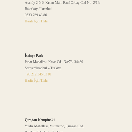
Ataköy 2-5-6. Kısım Mah. Rauf Orbay Cad No: 2/1lb
Bakırköy / İstanbul
0533 769 43 86
Harita İçin Tıkla
İstinye Park
Pınar Mahallesi. Katar Cd. No:73. 34460
Sarıyer/İstanbul – Türkiye
+90 212 345 63 91
Harita İçin Tıkla
Çırağan Kempinski
Yıldız Mahallesi, Milimetric, Çırağan Cad.