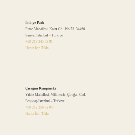
İstinye Park
Pınar Mahallesi. Katar Cd. No:73. 34460
Sarıyer/İstanbul – Türkiye
+90 212 345 63 91
Harita İçin Tıkla
Çırağan Kempinski
Yıldız Mahallesi, Milimetric, Çırağan Cad.
Beşiktaş/İstanbul – Türkiye
+90 212 259 72 04
Harita İçin Tıkla