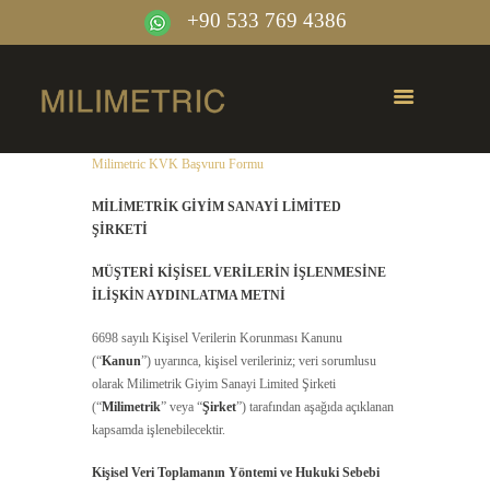
+90 533 769 4386
Milimetric KVK Başvuru Formu
MİLİMETRİK GİYİM SANAYİ LİMİTED
ŞİRKETİ
MÜŞTERİ KİŞİSEL VERİLERİN İŞLENMESİNE
İLİŞKİN AYDINLATMA METNİ
6698 sayılı Kişisel Verilerin Korunması Kanunu
(“
Kanun
”) uyarınca, kişisel verileriniz; veri sorumlusu
olarak Milimetrik Giyim Sanayi Limited Şirketi
(“
Milimetrik
” veya “
Şirket
”) tarafından aşağıda açıklanan
kapsamda işlenebilecektir.
Kişisel Veri Toplamanın Yöntemi ve Hukuki Sebebi