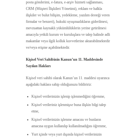
posta gönderimi, e-fatura, e-arşiv hizmeti sağlanması,
CRM (Müşteri İlişkileri Yönetimi), reklam ve halkla
ilişkiler ve bulut bilişim, yedekleme, yazılım desteği veren
firmalar ve benzeri), hukuki uyuşmazlıkların giderilmesi,
mevzuattan kaynaklı yükümlülüklerin yerine getirilmesi
amacıyla yetkili kurum ve kuruluşlara ve talep halinde adli
makamlar veya ilgili kolluk kuvvetlerine aktarabilmektedir
ve/veya erişme açabilmektedir.
Kişisel Veri Sahibinin Kanun’un 11. Maddesinde
Sayılan Hakları
Kişisel veri sahibi olarak Kanun’un 11. maddesi uyarınca
aşağıdaki haklara sahip olduğunuzu bildiririz:
Kişisel verilerinizin işlenip işlenmediğini öğrenme,
Kişisel verileriniz işlenmişse buna ilişkin bilgi talep
etme,
Kişisel verilerinizin işlenme amacını ve bunların
amacına uygun kullanılıp kullanılmadığını öğrenme,
Yurt içinde veya yurt dışında kişisel verilerinizin