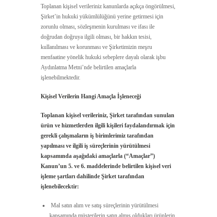
Toplanan kişisel verileriniz kanunlarda açıkça öngörülmesi,
Şirket’in hukuki yükümlülüğünü yerine getirmesi için
zorunlu olması, sözleşmenin kurulması ve ifası ile
doğrudan doğruya ilgili olması, bir hakkın tesisi,
kullanılması ve korunması ve Şirketimizin meşru
menfaatine yönelik hukuki sebeplere dayalı olarak işbu
Aydınlatma Metni’nde belirtilen amaçlarla
işlenebilmektedir.
Kişisel Verilerin Hangi Amaçla İşleneceği
Toplanan kişisel verileriniz,
Şirket tarafından sunulan
ürün ve hizmetlerden ilgili kişileri faydalandırmak için
gerekli çalışmaların iş birimlerimiz tarafından
yapılması ve ilgili iş süreçlerinin yürütülmesi
kapsamında aşağıdaki amaçlarla (“Amaçlar”)
Kanun’un 5. ve 6. maddelerinde belirtilen kişisel veri
işleme şartları dahilinde Şirket tarafından
işlenebilecektir:
Mal satın alım ve satış süreçlerinin yürütülmesi
kapsamında müşterilerin satın almış oldukları ürünlerin