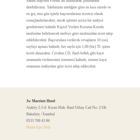
Sahibi Başvuru Formu’nu doldurarak Şirketimize
iletebilirsiniz. Talebinizin niteliğine göre en kısa sürede ve
en geç otuz gün içinde başvurularınız ücretsiz olarak
sonuçlandırılacaktır; ancak işlemin ayrıca bir maliyet
gerektirmesi halinde Kişisel Verileri Koruma Kurulu
tarafından belirlenecek tarifeye göre tarafınızdan ücret talep
edilebilecektir. Başvurulara verilecek cevapların 10 (on)
sayfayı aşması halinde, her sayfa için 1,00 (bir) TL işlem
ücreti alınacaktır. Cevabın CD, flash bellek gibi kayıt
ortamında verilmesinin istenmesi halinde, istenen kayıt
ortamının maliyetine göre ücret talep edilecektir.
Jw Marriott Hotel
Ataköy 2-5-6. Kısım Mah. Rauf Orbay Cad No: 2/1lb
Bakırköy / İstanbul
0533 769 43 86
Harita İçin Tıkla