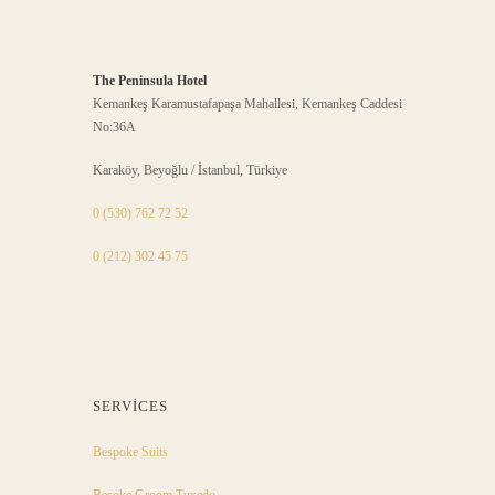
The Peninsula Hotel
Kemankeş Karamustafapaşa Mahallesi, Kemankeş Caddesi
No:36A
Karaköy, Beyoğlu / İstanbul, Türkiye
0 (530) 762 72 52
0 (212) 302 45 75
SERVICES
Bespoke Suits