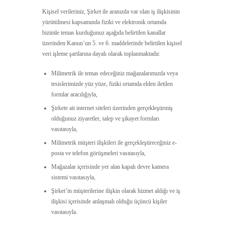
Kişisel verileriniz, Şirket ile aranızda var olan iş ilişkisinin
yürütülmesi kapsamında fiziki ve elektronik ortamda
bizimle temas kurduğunuz aşağıda belirtilen kanallar
üzerinden Kanun’un 5. ve 6. maddelerinde belirtilen kişisel
veri işleme şartlarına dayalı olarak toplanmaktadır.
Milimetrik ile temas edeceğiniz mağazalarımızda veya
tesislerimizde yüz yüze, fiziki ortamda elden iletilen
formlar aracılığıyla,
Şirkete ait internet siteleri üzerinden gerçekleştirmiş
olduğunuz ziyaretler, talep ve şikayet formları
vasıtasıyla,
Milimetrik müşteri ilişkileri ile gerçekleştireceğiniz e-
posta ve telefon görüşmeleri vasıtasıyla,
Mağazalar içerisinde yer alan kapalı devre kamera
sistemi vasıtasıyla,
Şirket’in müşterilerine ilişkin olarak hizmet aldığı ve iş
ilişkisi içerisinde anlaşmalı olduğu üçüncü kişiler
vasıtasıyla.