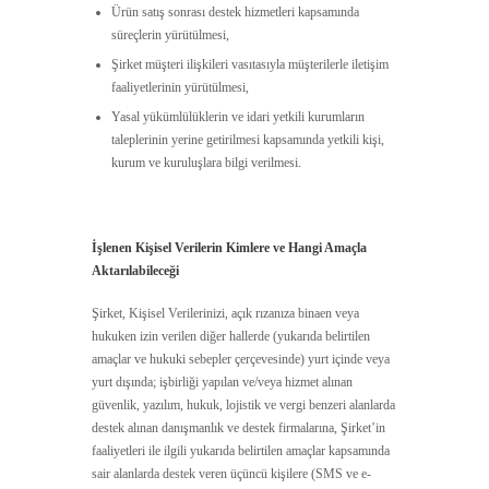
Ürün satış sonrası destek hizmetleri kapsamında
süreçlerin yürütülmesi,
Şirket müşteri ilişkileri vasıtasıyla müşterilerle iletişim
faaliyetlerinin yürütülmesi,
Yasal yükümlülüklerin ve idari yetkili kurumların
taleplerinin yerine getirilmesi kapsamında yetkili kişi,
kurum ve kuruluşlara bilgi verilmesi.
İşlenen
Kişisel Verilerin Kimlere ve Hangi Amaçla
Aktarılabileceği
Şirket, Kişisel Verilerinizi, açık rızanıza binaen veya
hukuken izin verilen diğer hallerde (yukarıda belirtilen
amaçlar ve hukuki sebepler çerçevesinde) yurt içinde veya
yurt dışında; işbirliği yapılan ve/veya hizmet alınan
güvenlik, yazılım, hukuk, lojistik ve vergi benzeri alanlarda
destek alınan danışmanlık ve destek firmalarına, Şirket’in
faaliyetleri ile ilgili yukarıda belirtilen amaçlar kapsamında
sair alanlarda destek veren üçüncü kişilere (SMS ve e-