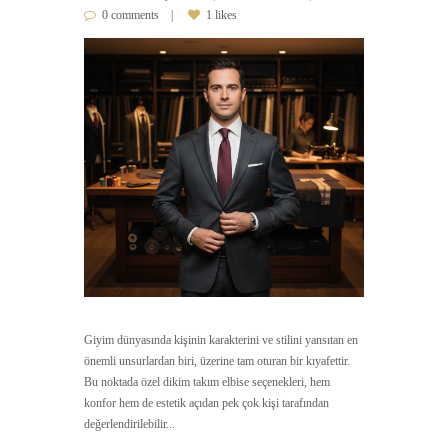
0 comments
1 likes
Giyim dünyasında kişinin karakterini ve stilini yansıtan en
önemli unsurlardan biri, üzerine tam oturan bir kıyafettir.
Bu noktada özel dikim takım elbise seçenekleri, hem
konfor hem de estetik açıdan pek çok kişi tarafından
değerlendirilebilir...