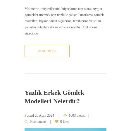
Milimetric, müşterilerinin ihtiyaçlarına tam olarak uygun
gömlekler üretmek için titizlikle çalışır. Ismarlama gömlek
modelleri, kişinin vücut ölçülerine, tercihlerine ve stilini
yansıtan detaylara dikkat edilerek üretilir. Özel dikim
sürecinde...
READ MORE
Yazlık Erkek Gömlek
Modelleri Nelerdir?
Posted
26 April 2024
1003 views
0 comments
0 likes