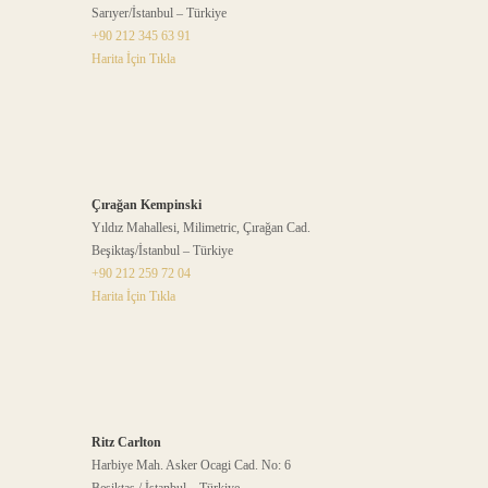
Sarıyer/İstanbul – Türkiye
+90 212 345 63 91
Harita İçin Tıkla
Çırağan Kempinski
Yıldız Mahallesi, Milimetric, Çırağan Cad.
Beşiktaş/İstanbul – Türkiye
+90 212 259 72 04
Harita İçin Tıkla
Ritz Carlton
Harbiye Mah. Asker Ocagi Cad. No: 6