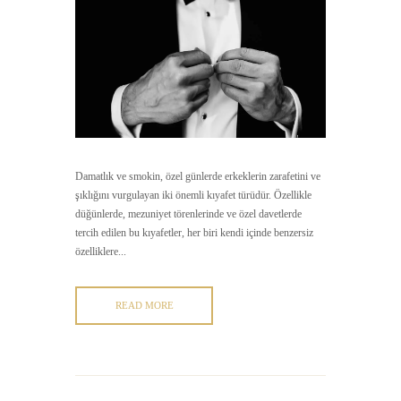
Damatlık ve smokin, özel günlerde erkeklerin zarafetini ve
şıklığını vurgulayan iki önemli kıyafet türüdür. Özellikle
düğünlerde, mezuniyet törenlerinde ve özel davetlerde
tercih edilen bu kıyafetler, her biri kendi içinde benzersiz
özelliklere...
READ MORE