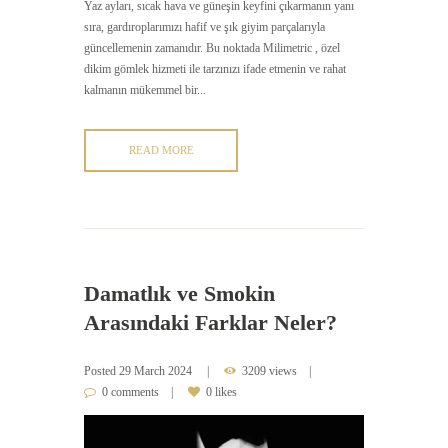
Yaz ayları, sıcak hava ve güneşin keyfini çıkarmanın yanı
sıra, gardıroplarımızı hafif ve şık giyim parçalarıyla
güncellemenin zamanıdır. Bu noktada Milimetric , özel
dikim gömlek hizmeti ile tarzınızı ifade etmenin ve rahat
kalmanın mükemmel bir...
READ MORE
Damatlık ve Smokin
Arasındaki Farklar Neler?
Posted
29 March 2024
3209 views
0 comments
0 likes