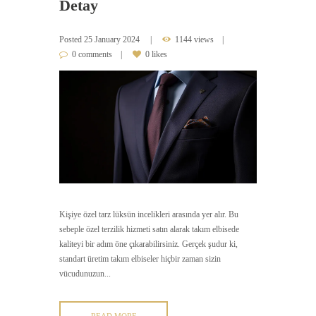
Detay
Posted
25 January 2024
1144 views
0 comments
0 likes
Kişiye özel tarz lüksün incelikleri arasında yer alır. Bu
sebeple özel terzilik hizmeti satın alarak takım elbisede
kaliteyi bir adım öne çıkarabilirsiniz. Gerçek şudur ki,
standart üretim takım elbiseler hiçbir zaman sizin
vücudunuzun...
READ MORE