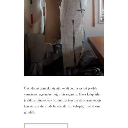
Özel dikim gömlek, kişinin kendi tarzını en net şekilde
yansıtması açısından doğru bir seçimdir. Hazır kalıplarla
üretilmiş gömlekler vücudunuza tam olarak oturmayacağı
için sizi zor durumda bırakabilir. Bu sebeple, özel dikim
gömlek...