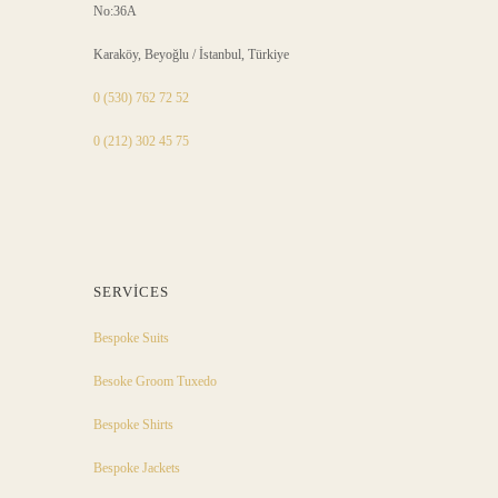
No:36A
Karaköy, Beyoğlu / İstanbul, Türkiye
0 (530) 762 72 52
0 (212) 302 45 75
SERVICES
Bespoke Suits
Besoke Groom Tuxedo
Bespoke Shirts
Bespoke Jackets