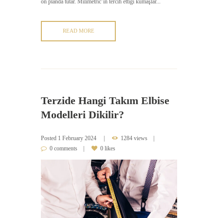
ön planda tutar. Milimetric’in tercih ettiği kumaşlar...
READ MORE
Terzide Hangi Takım Elbise
Modelleri Dikilir?
Posted
1 February 2024
1284 views
0 comments
0 likes