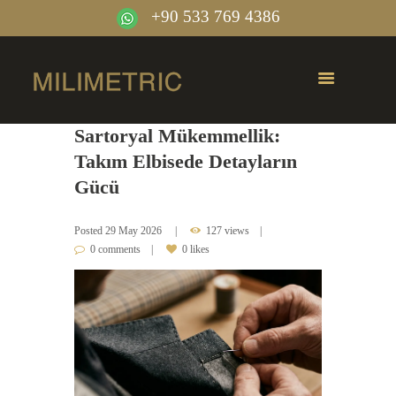
+90 533 769 4386
Sartoryal Mükemmellik:
Takım Elbisede Detayların
Gücü
Posted
29 May 2026
127 views
0 comments
0 likes