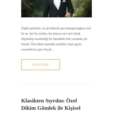
Düğün gününüz, en şık halinizle göz kamaştıracağınız özel
bir an. İşte bu yüzden, her detayın size özel olarak
düşünülüp tasarlandığı bir damatlıkla fark yaratmak çok
önemli. Özel dikim damatlık modelleri, hazır giyim
seçeneklerine göre birçok...
READ MORE
Klasikten Sıyrılın: Özel
Dikim Gömlek ile Kişisel