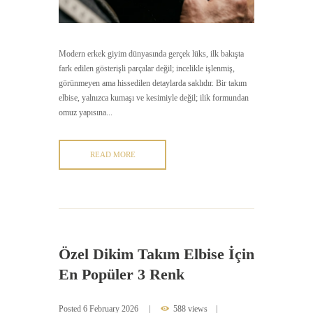
Modern erkek giyim dünyasında gerçek lüks, ilk bakışta
fark edilen gösterişli parçalar değil; incelikle işlenmiş,
görünmeyen ama hissedilen detaylarda saklıdır. Bir takım
elbise, yalnızca kumaşı ve kesimiyle değil; ilik formundan
omuz yapısına...
READ MORE
Özel Dikim Takım Elbise İçin
En Popüler 3 Renk
Posted
6 February 2026
588 views