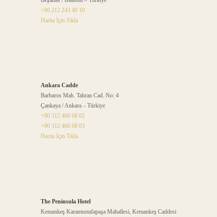
Beşiktas / İstanbul – Türkiye
+90 212 243 40 10
Harita İçin Tıkla
Ankara Cadde
Barbaros Mah. Tahran Cad. No: 4
Çankaya / Ankara – Türkiye
+90 312 466 08 02
+90 312 466 08 03
Harita İçin Tıkla
The Peninsula Hotel
Kemankeş Karamustafapaşa Mahallesi, Kemankeş Caddesi