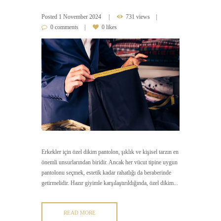
Posted
1 November 2024
731 views
0 comments
0 likes
Erkekler için özel dikim pantolon, şıklık ve kişisel tarzın en
önemli unsurlarından biridir. Ancak her vücut tipine uygun
pantolonu seçmek, estetik kadar rahatlığı da beraberinde
getirmelidir. Hazır giyimle karşılaştırıldığında, özel dikim...
READ MORE