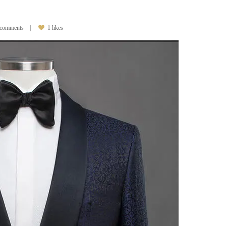
 comments
1 likes