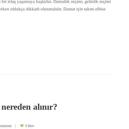
bir telaş yaşamaya başlarlar. Damatlık seçimi, gelinlik seçimi
erken oldukça dikkatli olunmalıdır. Damat için takım elbise
 nereden alınır?
comments
0 likes