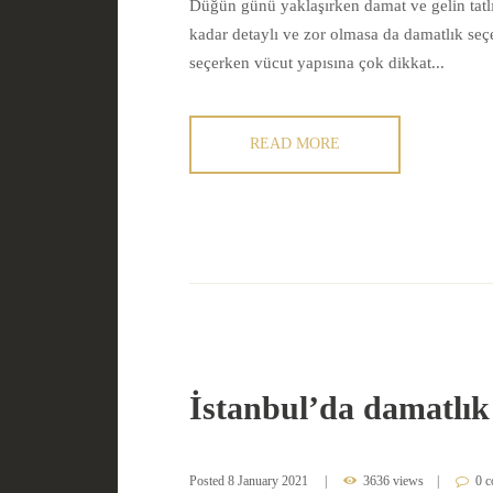
Düğün günü yaklaşırken damat ve gelin tatlı 
kadar detaylı ve zor olmasa da damatlık seç
seçerken vücut yapısına çok dikkat...
READ MORE
İstanbul’da damatlık
Posted
8 January 2021
3636 views
0 