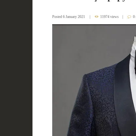
Posted
6 January 2021
11974 views
0