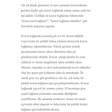
Sık sık klasik giyinmesi ve aynı zamanda kravat takması
gereken kişiler için kravat bağlamak zaman zaman zorlu bir
hal alabilir. Özellikle de kravat bağlamayı bilmeyenler
“kravat nasıl bağlanır?”, “kravat bağlama teknikleri” gibi
konularda araştırma yaparlar.
Kravat bağlamak esasında pek zor bir durum değildir.
Gayet kolay bir şekilde birkaç yöntemi deneyerek kravat
bağlamayı öğrenebilirsiniz. Klasik giyimin önemli
parçalarından kravat, takım elbiselerin daha şık
gözükmesinde etkilidir. Kravat, çıktığı günden bu yana
ciddiyeti ve önemi simgelemek adına özellikle takım
elbiseler, damatlık ve okul üniformalarında tercih edilmekte
olup her geçen gün kullanımı daha da artmaktadır. İlk
olarak göze zor gibi gözüküyor olsa da, çok kolay bir
şekilde kravat bağlama işini gerçekleştirebilirsiniz. Kravat
bağlamak için tek bir yöntem yoktur. El becerinize göre
çeşitli bağlama yöntemleri arasından dilediğinizi
seçebilirsiniz. İlk zamanlar zorlanıyor olsanız da zaman
içerisinde eliniz alışacak ve daha kolay bir şekilde kravat
bağlama işini halledebileceksiniz.