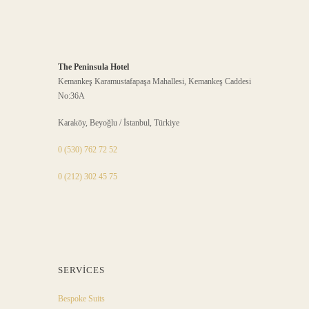
The Peninsula Hotel
Kemankeş Karamustafapaşa Mahallesi, Kemankeş Caddesi
No:36A
Karaköy, Beyoğlu / İstanbul, Türkiye
0 (530) 762 72 52
0 (212) 302 45 75
SERVICES
Bespoke Suits