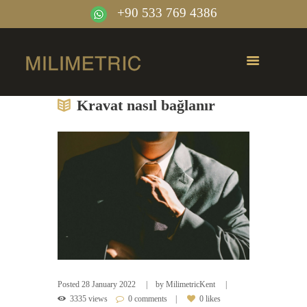
+90 533 769 4386
Kravat nasıl bağlanır
Posted
28 January 2022
by
MilimetricKent
3335 views
0 comments
0 likes