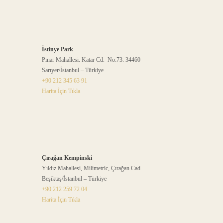
İstinye Park
Pınar Mahallesi. Katar Cd. No:73. 34460
Sarıyer/İstanbul – Türkiye
+90 212 345 63 91
Harita İçin Tıkla
Çırağan Kempinski
Yıldız Mahallesi, Milimetric, Çırağan Cad.
Beşiktaş/İstanbul – Türkiye
+90 212 259 72 04
Harita İçin Tıkla