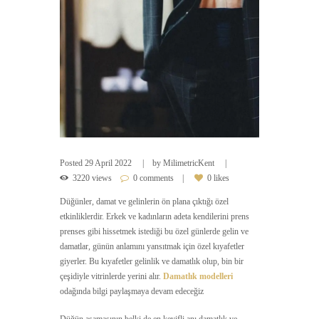
Posted
29 April 2022
by
MilimetricKent
3220 views
0 comments
0 likes
Düğünler, damat ve gelinlerin ön plana çıktığı özel
etkinliklerdir. Erkek ve kadınların adeta kendilerini prens
prenses gibi hissetmek istediği bu özel günlerde gelin ve
damatlar, günün anlamını yansıtmak için özel kıyafetler
giyerler. Bu kıyafetler gelinlik ve damatlık olup, bin bir
çeşidiyle vitrinlerde yerini alır.
Damatlık modelleri
odağında bilgi paylaşmaya devam edeceğiz