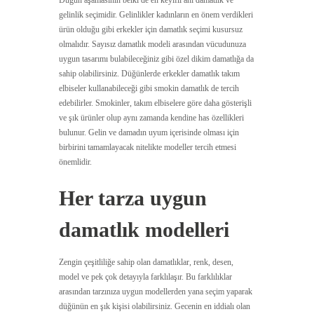
Düğün aşamasının belki de en keyifli anı damatlık ve
gelinlik seçimidir. Gelinlikler kadınların en önem verdikleri
ürün olduğu gibi erkekler için damatlık seçimi kusursuz
olmalıdır. Sayısız damatlık modeli arasından vücudunuza
uygun tasarımı bulabileceğiniz gibi özel dikim damatlığa da
sahip olabilirsiniz. Düğünlerde erkekler damatlık takım
elbiseler kullanabileceği gibi smokin damatlık de tercih
edebilirler. Smokinler, takım elbiselere göre daha gösterişli
ve şık ürünler olup aynı zamanda kendine has özellikleri
bulunur. Gelin ve damadın uyum içerisinde olması için
birbirini tamamlayacak nitelikte modeller tercih etmesi
önemlidir.
Her tarza uygun
damatlık modelleri
Zengin çeşitliliğe sahip olan damatlıklar, renk, desen,
model ve pek çok detayıyla farklılaşır. Bu farklılıklar
arasından tarzınıza uygun modellerden yana seçim yaparak
düğünün en şık kişisi olabilirsiniz. Gecenin en iddialı olan