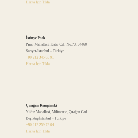
Harita İçin Tıkla
İstinye Park
Pınar Mahallesi. Katar Cd. No:73. 34460
Sarıyer/İstanbul – Türkiye
+90 212 345 63 91
Harita İçin Tıkla
Çırağan Kempinski
Yıldız Mahallesi, Milimetric, Çırağan Cad.
Beşiktaş/İstanbul – Türkiye
+90 212 259 72 04
Harita İçin Tıkla