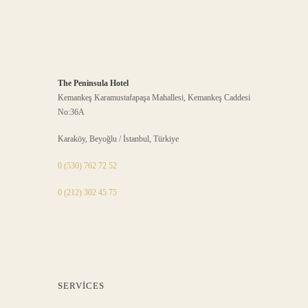
The Peninsula Hotel
Kemankeş Karamustafapaşa Mahallesi, Kemankeş Caddesi
No:36A
Karaköy, Beyoğlu / İstanbul, Türkiye
0 (530) 762 72 52
0 (212) 302 45 75
SERVICES