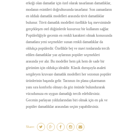
erkeği olan damatlar için özel olarak tasarlanan damatlıklar,
modanın esintileri doğrultusunda tasarlanır. Son zamanların
en iddialı damatlık modelleri arasında tüvit damatlıklar
bulunur. Tüvit damatlık modelleri özellikle kış mevsiminde
gerçekleşen otel düğünlerde kusursuz bir kullanım sağlar.
Popülerliğiyle gecenin en renkli karakteri olmak konusunda
damatlara yeni seçenekler sunan renkli damatlıklar da
oldukça popülerdir. Özellikle bej ve mavi tonlarında tercih
edilen damatlıklar yaz aylarının popüler seçenekleri
arasında yer alır. Bu modeller hem şık hem de sade bir
görünüm için oldukça idealdir. Klasik duruşuyla asaleti
sergileyen kruvaze damatlık modelleri her sezonun popüler
ürünlerinin başında gelir. Tarzınızı ön plana çıkarmanın
yanı sıra konforlu olmayı da göz önünde bulundurarak
vücudunuza en uygun damatlığı tercih edebilirsiniz.
Gecenin parlayan yıldızlarından biri olmak için en şık ve
popüler damatlıklar arasından seçim yapabilirsiniz.
Share: