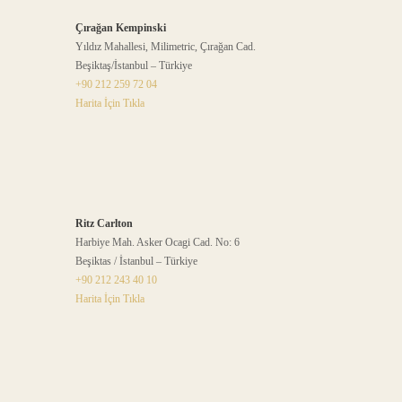
Çırağan Kempinski
Yıldız Mahallesi, Milimetric, Çırağan Cad.
Beşiktaş/İstanbul – Türkiye
+90 212 259 72 04
Harita İçin Tıkla
Ritz Carlton
Harbiye Mah. Asker Ocagi Cad. No: 6
Beşiktas / İstanbul – Türkiye
+90 212 243 40 10
Harita İçin Tıkla