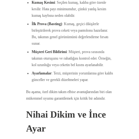
Kumaş Kesimi
: Seçilen kumaş, kalıba göre özenle
kesilir. Hata payı minimumdur, çünkü yanlış kesim
kumaş kaybına neden olabilir.
İlk Prova (Basting)
: Kumaş, geçici dikişlerle
birleştirilerek prova ceketi veya pantolonu hazırlanır.
Bu, takımın genel görünümünü değerlendirme fırsatı
sunar.
Müşteri Geri Bildirimi
: Müşteri, prova sırasında
takımın oturuşunu ve rahatlığını kontrol eder. Örneğin,
kol uzunluğu veya ceketin bel kısmı ayarlanabilir.
Ayarlamalar
: Terzi, müşterinin yorumlarına göre kalıbı
günceller ve gerekli düzeltmeleri yapar.
Bu aşama, özel dikim takım elbise avantajlarından biri olan
mükemmel uyumu garantilemek için kritik bir adımdır.
Nihai Dikim ve İnce
Ayar