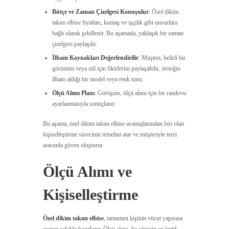
Bütçe ve Zaman Çizelgesi Konuşulur
: Özel dikim
takım elbise fiyatları, kumaş ve işçilik gibi unsurlara
bağlı olarak şekillenir. Bu aşamada, yaklaşık bir zaman
çizelgesi paylaşılır.
İlham Kaynakları Değerlendirilir
: Müşteri, belirli bir
görünüm veya stil için fikirlerini paylaşabilir, örneğin
ilham aldığı bir model veya renk tonu.
Ölçü Alımı Planı
: Görüşme, ölçü alımı için bir randevu
ayarlanmasıyla sonuçlanır.
Bu aşama, özel dikim takım elbise avantajlarından biri olan
kişiselleştirme sürecinin temelini atar ve müşteriyle terzi
arasında güven oluşturur.
Ölçü Alımı ve
Kişiselleştirme
Özel dikim takım elbise
, tamamen kişinin vücut yapısına
uygun şekilde hazırlanır. Ölçü alımı, bu sürecin en kritik