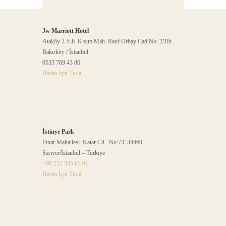
Jw Marriott Hotel
Ataköy 2-5-6. Kısım Mah. Rauf Orbay Cad No: 2/1lb
Bakırköy / İstanbul
0533 769 43 86
Harita İçin Tıkla
İstinye Park
Pınar Mahallesi. Katar Cd. No:73. 34460
Sarıyer/İstanbul – Türkiye
+90 212 345 63 91
Harita İçin Tıkla