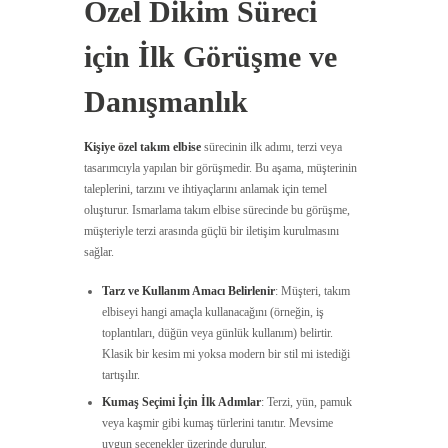
Özel Dikim Süreci
için İlk Görüşme ve
Danışmanlık
Kişiye özel takım elbise
sürecinin ilk adımı, terzi veya
tasarımcıyla yapılan bir görüşmedir. Bu aşama, müşterinin
taleplerini, tarzını ve ihtiyaçlarını anlamak için temel
oluşturur. Ismarlama takım elbise sürecinde bu görüşme,
müşteriyle terzi arasında güçlü bir iletişim kurulmasını
sağlar.
Tarz ve Kullanım Amacı Belirlenir
: Müşteri, takım
elbiseyi hangi amaçla kullanacağını (örneğin, iş
toplantıları, düğün veya günlük kullanım) belirtir.
Klasik bir kesim mi yoksa modern bir stil mi istediği
tartışılır.
Kumaş Seçimi İçin İlk Adımlar
: Terzi, yün, pamuk
veya kaşmir gibi kumaş türlerini tanıtır. Mevsime
uygun seçenekler üzerinde durulur.