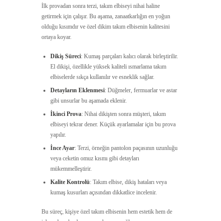
İlk provadan sonra terzi, takım elbiseyi nihai haline
getirmek için çalışır. Bu aşama, zanaatkarlığın en yoğun
olduğu kısımdır ve özel dikim takım elbisenin kalitesini
ortaya koyar.
Dikiş Süreci
: Kumaş parçaları kalıcı olarak birleştirilir.
El dikişi, özellikle yüksek kaliteli ısmarlama takım
elbiselerde sıkça kullanılır ve esneklik sağlar.
Detayların Eklenmesi
: Düğmeler, fermuarlar ve astar
gibi unsurlar bu aşamada eklenir.
İkinci Prova
: Nihai dikişten sonra müşteri, takım
elbiseyi tekrar dener. Küçük ayarlamalar için bu prova
yapılır.
İnce Ayar
: Terzi, örneğin pantolon paçasının uzunluğu
veya ceketin omuz kısmı gibi detayları
mükemmelleştirir.
Kalite Kontrolü
: Takım elbise, dikiş hataları veya
kumaş kusurları açısından dikkatlice incelenir.
Bu süreç, kişiye özel takım elbisenin hem estetik hem de