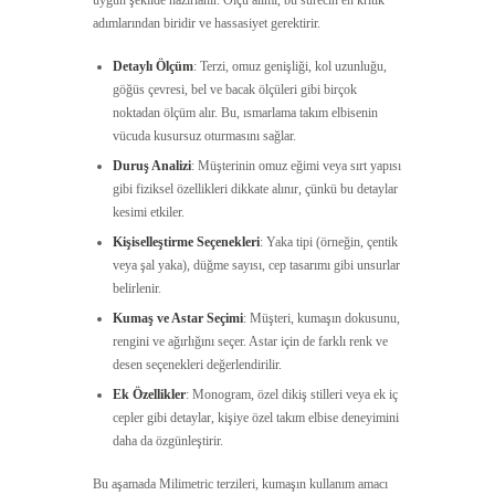
adımlarından biridir ve hassasiyet gerektirir.
Detaylı Ölçüm
: Terzi, omuz genişliği, kol uzunluğu,
göğüs çevresi, bel ve bacak ölçüleri gibi birçok
noktadan ölçüm alır. Bu, ısmarlama takım elbisenin
vücuda kusursuz oturmasını sağlar.
Duruş Analizi
: Müşterinin omuz eğimi veya sırt yapısı
gibi fiziksel özellikleri dikkate alınır, çünkü bu detaylar
kesimi etkiler.
Kişiselleştirme Seçenekleri
: Yaka tipi (örneğin, çentik
veya şal yaka), düğme sayısı, cep tasarımı gibi unsurlar
belirlenir.
Kumaş ve Astar Seçimi
: Müşteri, kumaşın dokusunu,
rengini ve ağırlığını seçer. Astar için de farklı renk ve
desen seçenekleri değerlendirilir.
Ek Özellikler
: Monogram, özel dikiş stilleri veya ek iç
cepler gibi detaylar, kişiye özel takım elbise deneyimini
daha da özgünleştirir.
Bu aşamada Milimetric terzileri, kumaşın kullanım amacı