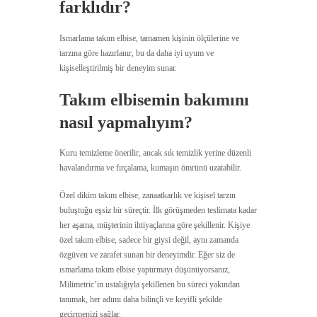
farklıdır?
Ismarlama takım elbise, tamamen kişinin ölçülerine ve
tarzına göre hazırlanır, bu da daha iyi uyum ve
kişiselleştirilmiş bir deneyim sunar.
Takım elbisemin bakımını
nasıl yapmalıyım?
Kuru temizleme önerilir, ancak sık temizlik yerine düzenli
havalandırma ve fırçalama, kumaşın ömrünü uzatabilir.
Özel dikim takım elbise, zanaatkarlık ve kişisel tarzın
buluştuğu eşsiz bir süreçtir. İlk görüşmeden teslimata kadar
her aşama, müşterinin ihtiyaçlarına göre şekillenir. Kişiye
özel takım elbise, sadece bir giysi değil, aynı zamanda
özgüven ve zarafet sunan bir deneyimdir. Eğer siz de
ısmarlama takım elbise yaptırmayı düşünüyorsanız,
Milimetric’in ustalığıyla şekillenen bu süreci yakından
tanımak, her adımı daha bilinçli ve keyifli şekilde
geçirmenizi sağlar.