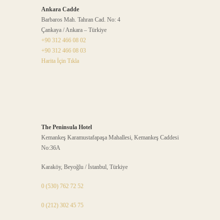
Ankara Cadde
Barbaros Mah. Tahran Cad. No: 4
Çankaya / Ankara – Türkiye
+90 312 466 08 02
+90 312 466 08 03
Harita İçin Tıkla
The Peninsula Hotel
Kemankeş Karamustafapaşa Mahallesi, Kemankeş Caddesi
No:36A
Karaköy, Beyoğlu / İstanbul, Türkiye
0 (530) 762 72 52
0 (212) 302 45 75