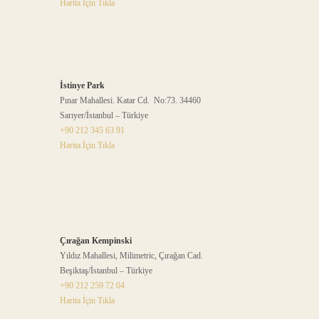
Harita İçin Tıkla
İstinye Park
Pınar Mahallesi. Katar Cd. No:73. 34460
Sarıyer/İstanbul – Türkiye
+90 212 345 63 91
Harita İçin Tıkla
Çırağan Kempinski
Yıldız Mahallesi, Milimetric, Çırağan Cad.
Beşiktaş/İstanbul – Türkiye
+90 212 259 72 04
Harita İçin Tıkla