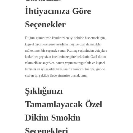
İhtiyacınıza Göre
Seçenekler
Düğün gününüzde kendinizi en iyi şekilde hissetmek için,
kişisel tercihlere göre tasarlanan kişiye özel damatlıklar
mükemmel bir seçenek sunar. Kumaş seçiminden detaylara
kadar her şey sizin isteklerinize göre belirlenir. Özel dikim
takım elbise seçerken, vücut yapınıza uygunluk ve kişisel
tarzınızı en iyi şekilde yansıtan bir tasarım, bu özel günde
sizi en iyi şekilde ifade etmenize olanak tanır.
Şıklığınızı
Tamamlayacak Özel
Dikim Smokin
Seçenekleri