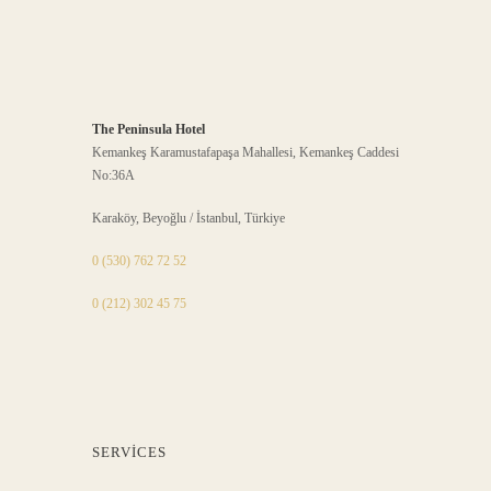
The Peninsula Hotel
Kemankeş Karamustafapaşa Mahallesi, Kemankeş Caddesi
No:36A
Karaköy, Beyoğlu / İstanbul, Türkiye
0 (530) 762 72 52
0 (212) 302 45 75
SERVICES