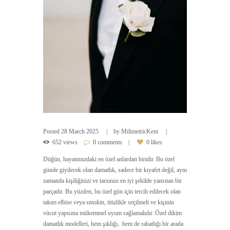
Posted
28 March 2025
by
MilimetricKent
652 views
0 comments
0 likes
Düğün, hayatımızdaki en özel anlardan biridir. Bu özel
günde giyilecek olan damatlık, sadece bir kıyafet değil, aynı
zamanda kişiliğinizi ve tarzınızı en iyi şekilde yansıtan bir
parçadır. Bu yüzden, bu özel gün için tercih edilecek olan
takım elbise veya smokin, titizlikle seçilmeli ve kişinin
vücut yapısına mükemmel uyum sağlamalıdır. Özel dikim
damatlık modelleri, hem şıklığı, hem de rahatlığı bir arada