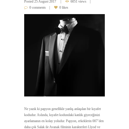
Posted
25 August 2017
6051 views
0 comments
0 likes
Ne yazık ki papyon genellikle yanlış anlaşılan bir kıyafet
kodudur. Aslında, kıyafet kodundaki katılık giyeceğinizi
ayarlamanın en kolay yoludur. Papyon, erkeklerin 007’den
daha çok Salak ile Avanak filminin karakterleri Llyod ve