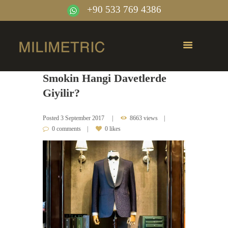
+90 533 769 4386
Smokin Hangi Davetlerde
Giyilir?
Posted
3 September 2017
8663 views
0 comments
0 likes