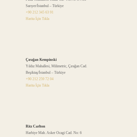
Sarıyer/İstanbul – Türkiye
+90 212 345 63 91
Harita İçin Tıkla
Çırağan Kempinski
Yıldız Mahallesi, Milimetric, Çırağan Cad.
Beşiktaş/İstanbul – Türkiye
+90 212 259 72 04
Harita İçin Tıkla
Ritz Carlton
Harbiye Mah. Asker Ocagi Cad. No: 6