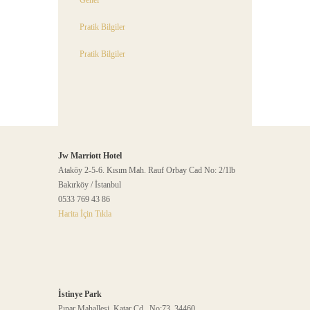
Genel
Pratik Bilgiler
Pratik Bilgiler
Jw Marriott Hotel
Ataköy 2-5-6. Kısım Mah. Rauf Orbay Cad No: 2/1lb
Bakırköy / İstanbul
0533 769 43 86
Harita İçin Tıkla
İstinye Park
Pınar Mahallesi. Katar Cd. No:73. 34460