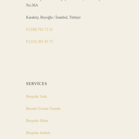
No:36A
Karaköy, Beyoğlu / İstanbul, Türkiye
0 (530) 762 72 52
0 (212) 302 45 75
SERVICES
Bespoke Suits
Besoke Groom Tuxedo
Bespoke Shirts
Bespoke Jackets