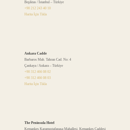
Beşiktas / İstanbul – Türkiye
+90 212 243 40 10
Harita İçin Tıkla
Ankara Cadde
Barbaros Mah. Tahran Cad. No: 4
Çankaya / Ankara – Türkiye
+90 312 466 08 02
+90 312 466 08 03
Harita İçin Tıkla
The Peninsula Hotel
Kemankeş Karamustafapaşa Mahallesi, Kemankeş Caddesi